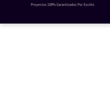
Ir al contenido
Proyectos 100% Garantizados Por Escrito
Home
Promociones 🏷️
Soluciones
Co