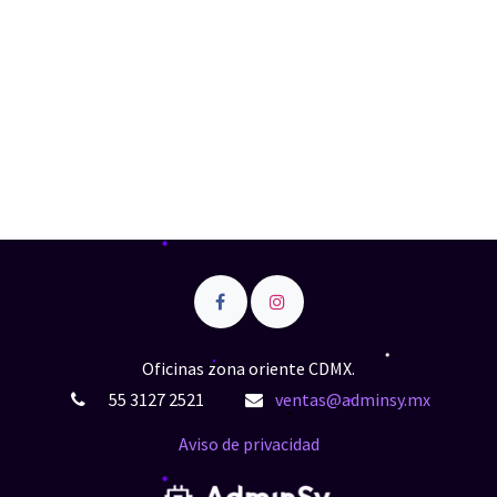
Oficinas zona oriente CDMX.
55 3127 2521
ventas@adminsy.mx
Aviso de privacidad